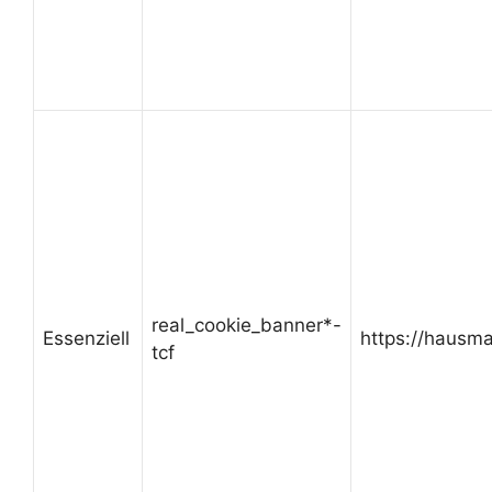
real_cookie_banner*-
Essenziell
https://hausma
tcf