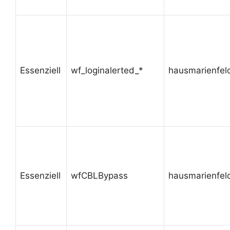
Essenziell
wf_loginalerted_*
hausmarienfel
Essenziell
wfCBLBypass
hausmarienfel